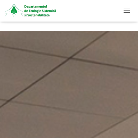
C
O
M
U
T
Ă
N
A
V
I
G
A
R
E
A