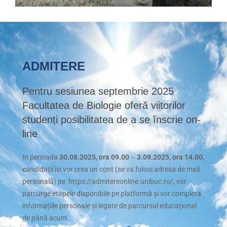
ADMITERE
Pentru sesiunea septembrie 2025
Facultatea de Biologie oferă viitorilor
studenți posibilitatea de a se înscrie on-
line
In perioada
30.08.2025, ora 09.00
–
3.09.2025, ora 14.00,
c
andidații își vor crea un cont (se va folosi adresa de mail
personală) pe https://admitereonline.unibuc.ro/, vor
parcurge etapele disponibile pe platformă și vor completa
informațiile personale și legate de parcursul educațional
de până acum.