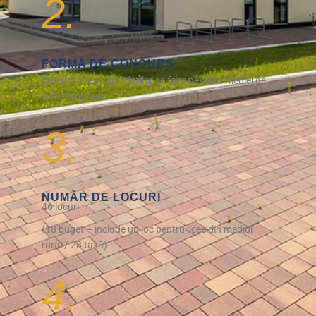
2.
FORMA DE CONCURS
Departajarea candidaților se face pe baza mediei de
la bacalaureat
3.
NUMĂR DE LOCURI
46 locuri
(18 buget – include un loc pentru licee din mediul
rural / 28 taxă)
4.