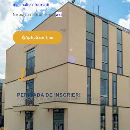
mai multe informatii
Ne poți trimite un e-mail
aici
Aplică on-line
1.
PERIOADA DE INSCRIERI
30.08.2025, ora 0900 și se va închide pe 3.09.2025,
ora 1400
On-line