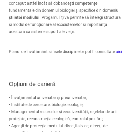
conceput astfel încât să dobandești
competențe
fundamentale din domeniul biologiei și specifice din domeniul
științei mediului
. Progamul îți va permite să înțelegi structura
și modul de funcționare al ecosistemelor și importanța
acestora ca sisteme suport ale vieții.
Planul de învățământ si fișele disciplinelor pot fi consultate
aici
Opțiuni de carieră
• Învăţământul universitar și preuniversitar;
• Institute de cercetare: biologie, ecologie;
• Managementul resurselor și ecodiversităţii, reţelelor de arii
protejate, reconstrucţia ecologică, controlul poluării;
• Agenţii de protecţia mediului, direcţii silvice, direcţii de