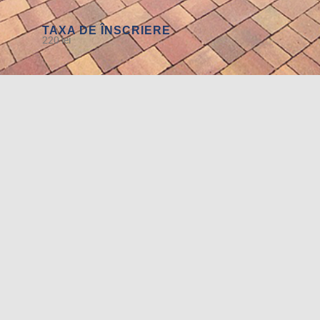
TAXA DE ÎNSCRIERE
220 lei
Forma de concurs:
100% media de la bacalaureat
În cazul
în care vor exista egalități între mediile
candidaţilor clasaţi pe ultimul loc, se vor
aplica următoarele criterii de
departajare:
- nota obţinută în cadrul examenului de